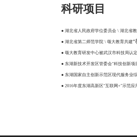
科研项目
● 湖北省人民政府学位委员会 \ 湖北
● 湖北省第二师范学院 \ 颂大教育共建
● 颂大教育研发中心被武汉市科技局认
● 东湖新技术开发区管委会“科技创新项
● 东湖国家自主创新示范区现代服务业
● 2016年度东湖高新区“互联网+”示范