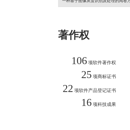
一种基于图像灰度识别及处理的阅卷
著作权
106
项软件著作权
25
项商标证书
22
项软件产品登记证书
16
项科技成果