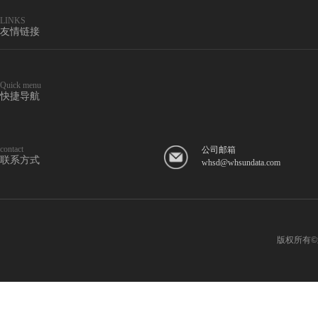
LINKS
友情链接
Quick menu
快捷导航
contact
公司邮箱
联系方式
whsd@whsundata.com
版权所有©