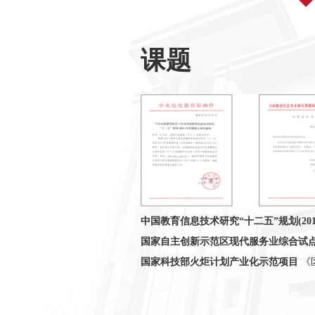
课题
中国教育信息技术研究“十二五”规划(201
国家自主创新示范区现代服务业综合试
国家科技部火炬计划产业化示范项目
《