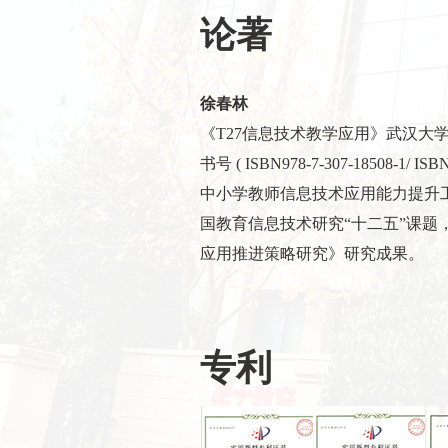
论著
徐春林
《T27信息技术教学应用》武汉大
书号 ( ISBN978-7-307-18508-1/ ISBN
中小学教师信息技术应用能力提升
国教育信息技术研究“十二五”课题
应用推进策略研究》研究成果。
专利